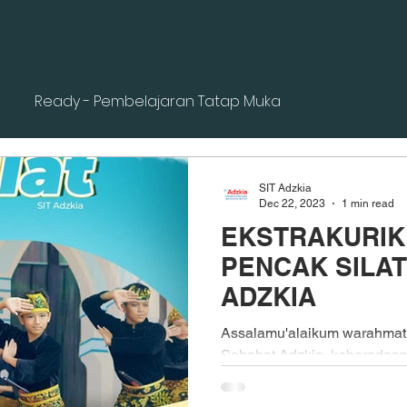
Ready - Pembelajaran Tatap Muka
SIT Adzkia
Dec 22, 2023
1 min read
EKSTRAKURIK
PENCAK SILAT
ADZKIA
Assalamu'alaikum warahmatu
Sahabat Adzkia, keberadaan 
sekolah adalah hal yang pent