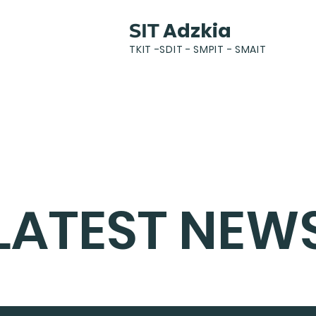
Adzkia
SIT
TKIT -SDIT - SMPIT - SMAIT
k
News
Gallery
Students
Parents
LATEST NEW