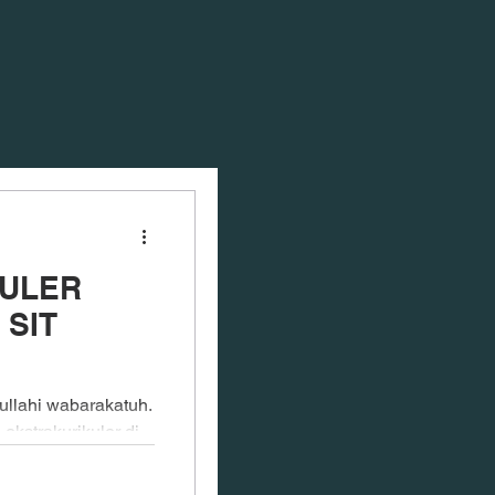
ULER
 SIT
llahi wabarakatuh.
ekstrakurikuler di
ing karena dapat...