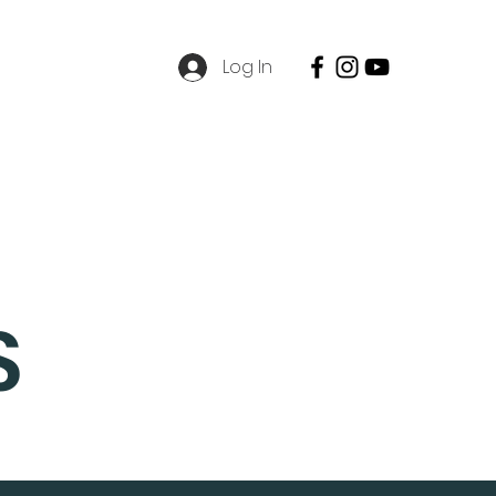
Log In
SPMB
Contact
Career
S