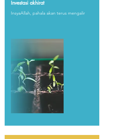
Investasi akhirat
InsyaAllah, pahala akan terus mengalir