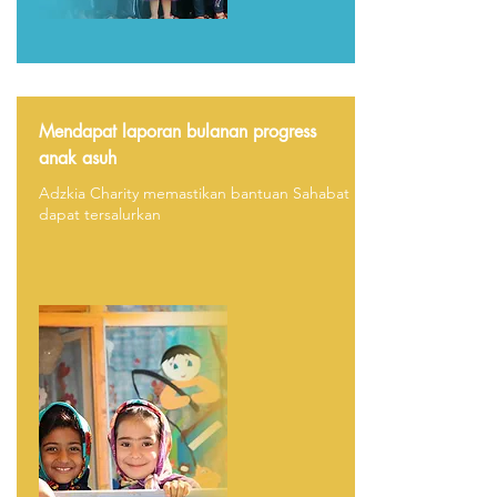
Mendapat laporan bulanan progress
anak asuh
Adzkia Charity memastikan bantuan Sahabat
dapat tersalurkan