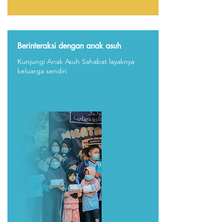
Berinteraksi dengan anak asuh
Kunjungi Anak Asuh Sahabat layaknya
keluarga sendiri