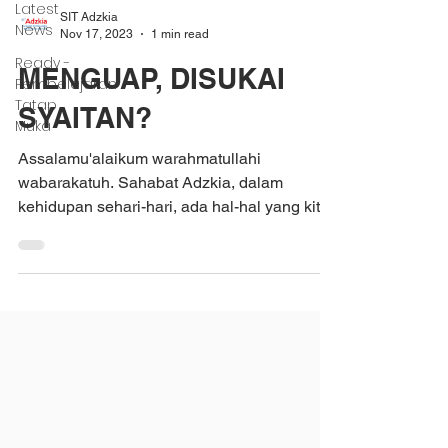
Latest
SIT Adzkia
News
Nov 17, 2023
1 min read
Ready -
MENGUAP, DISUKAI
Pembelajaran
Tatap
SYAITAN?
Muka
Assalamu'alaikum warahmatullahi
wabarakatuh. Sahabat Adzkia, dalam
kehidupan sehari-hari, ada hal-hal yang kita
anggap kecil, padahal hal...