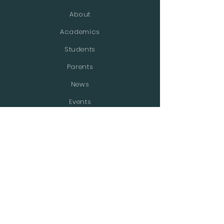
About
Academics
Students
Parents
News
Events
Admissions
Contact
MEDIA SOSIAL
Facebook
WhatsApp