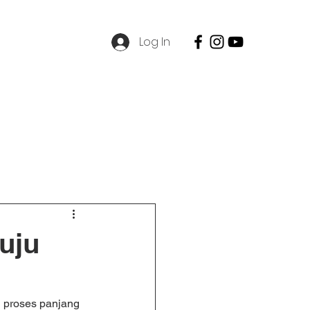
Log In
SPMB
Contact
Career
uju
i proses panjang 