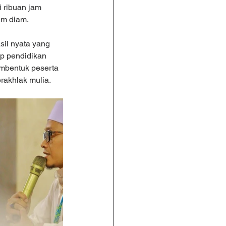
 ribuan jam 
am diam.
sil nyata yang 
ep pendidikan 
embentuk peserta 
erakhlak mulia.