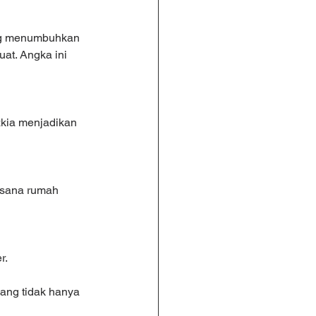
ang menumbuhkan 
at. Angka ini 
zkia menjadikan 
asana rumah 
r.
ang tidak hanya 