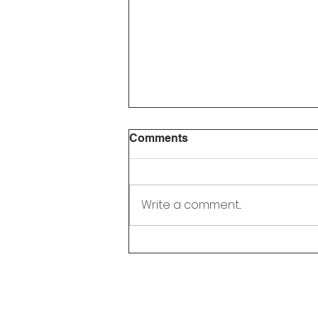
Comments
Write a comment...
Liburan Selesai? Ini 5 Cara
Seru Agar Ananda
Semangat Kembali ke
Sekolah