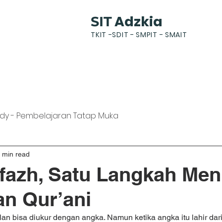
Adzkia
SIT
TKIT -SDIT - SMPIT - SMAIT
k
News
Gallery
Students
Parents
dy - Pembelajaran Tatap Muka
 min read
fazh, Satu Langkah Men
n Qur’ani
an bisa diukur dengan angka. Namun ketika angka itu lahir dar