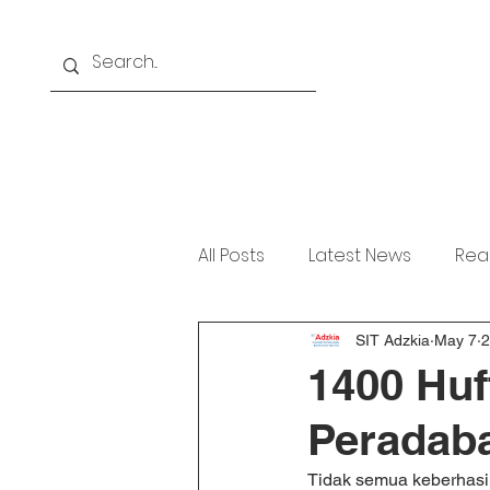
Home
About
Akademi
All Posts
Latest News
Rea
SIT Adzkia
May 7
2
1400 Huf
Peradaba
Tidak semua keberhasil