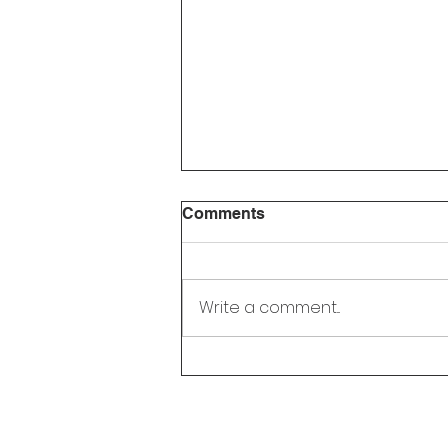
Comments
Write a comment...
Liburan Selesai? Ini 5 Cara
Seru Agar Ananda
Semangat Kembali ke
Sekolah