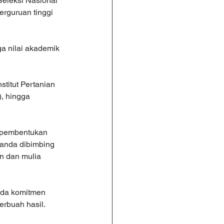
eleksi Nasional 
rguruan tinggi 
a nilai akademik 
stitut Pertanian 
, hingga 
s pembentukan 
ananda dibimbing 
n dan mulia 
ada komitmen 
berbuah hasil.