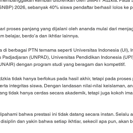
i membanggakan kembali ditorehkan oleh SMAIT Adzkia. Pada S
SNBP) 2026, sebanyak 40% siswa pendaftar berhasil lolos ke pe
ari proses panjang yang dijalani oleh ananda mulai dari menjag
m belajar, berdo’a dan ikhtiar lainnya.
 di berbagai PTN ternama seperti Universitas Indonesia (UI), In
as Padjadjaran (UNPAD), Universitas Pendidikan Indonesia (UPI)
(UNAIR) dengan program studi yang beragam dan kompetitif.
zkia tidak hanya berfokus pada hasil akhir, tetapi pada prose
 serta integritas siswa. Dengan landasan nilai-nilai keislaman, 
yang tidak hanya cerdas secara akademik, tetapi juga kokoh ima
ipahami bahwa prestasi ini tidak datang secara instan. Selalu 
 disiplin dan yakin bahwa setiap ikhtiar, sekecil apa pun, akan 