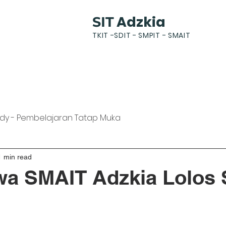
Adzkia
SIT
TKIT -SDIT - SMPIT - SMAIT
k
News
Gallery
Students
Parents
dy - Pembelajaran Tatap Muka
1 min read
wa SMAIT Adzkia Lolos