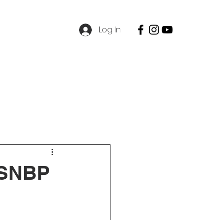
Log In
SPMB
Contact
Career
 SNBP