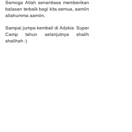
Semoga Allah senantiasa memberikan 
balasan terbaik bagi kita semua, aamiin 
allahumma aamiin. 
Sampai jumpa kembali di Adzkia  Super 
Camp tahun selanjutnya shalih 
shalihah :)
-Written by U.K-
See All
Recent Posts