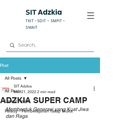
Adzkia
SIT
TKIT -SDIT - SMPIT -
SMAIT
Post
All Posts
SIT Adzkia
All Posts
Mar 21, 2022
2 min read
ADZKIA SUPER CAMP
Latest News
Membentuk Generasi yang Kuat Jiwa 
Ready - Pembelajaran Tatap Muka
dan Raga