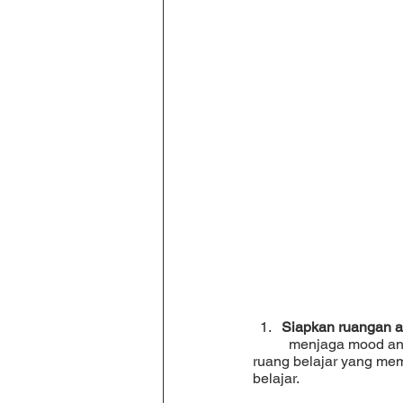
Siapkan ruangan at
	menjaga mood anak, salah satunya dapat dilakukan dengan menyiapkan ruangan atau sudut 
ruang belajar yang mem
belajar.