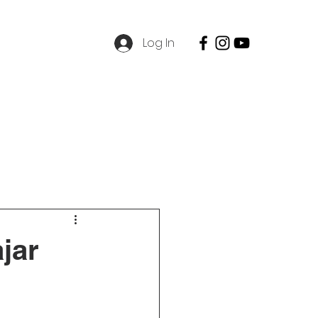
Log In
SPMB
Contact
Career
jar