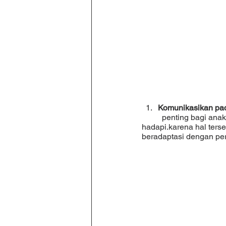
Komunikasikan pad
	penting bagi anak untuk mengetahui bagaimana kondisi sebenarnya yang sedang ia 
hadapi.karena hal ters
beradaptasi dengan per