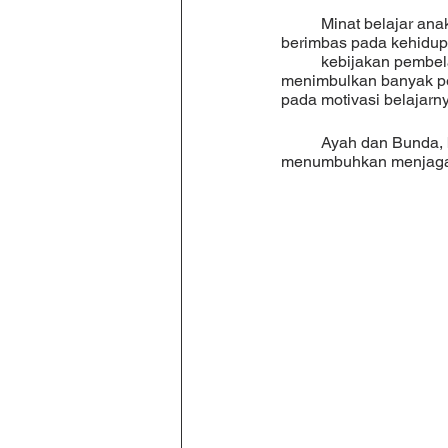
	Minat belajar anak-anak pada masa pandemi Covid-19 kini menjadi salah satu masalah yang 
berimbas pada kehidup
	kebijakan pembelajaran jarak jauh yang telah ditetapkan oleh kementerian pendidikan telah 
menimbulkan banyak pe
pada motivasi belajarn
	Ayah dan Bunda, berikut ini merupakan kiat-kiat sederhana yang dapat coba dilakukan untuk 
menumbuhkan menjaga d