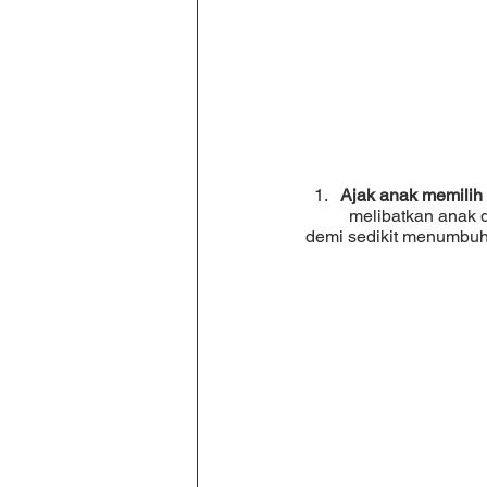
Ajak anak memilih 
	melibatkan anak dalam mengambil keputusa dalam hal-hal sederhana di hidupnya dapat sedikit 
demi sedikit menumbuh