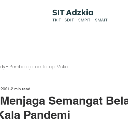
Adzkia
SIT
TKIT -SDIT - SMPIT - SMAIT
k
News
Gallery
Students
Parents
dy - Pembelajaran Tatap Muka
 2021
2 min read
t Menjaga Semangat Bela
Kala Pandemi