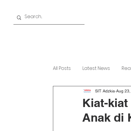
Home
About
Akademi
All Posts
Latest News
Rea
SIT Adzkia
Aug 23,
Kiat-kia
Anak di 