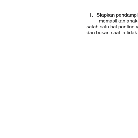
Siapkan pendamping
	memastikan anak-anak dapat mengikuti dan mengerti apa yang disampaikan oleh gurunya adalah 
salah satu hal penting
dan bosan saat ia tida