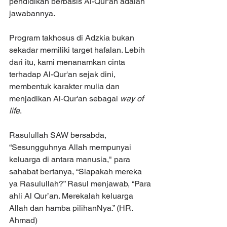
pendidikan berbasis Al-Qur'an adalah 
jawabannya.
Program takhosus di Adzkia bukan 
sekadar memiliki target hafalan. Lebih 
dari itu, kami menanamkan cinta 
terhadap Al-Qur'an sejak dini, 
membentuk karakter mulia dan 
menjadikan Al-Qur'an sebagai 
way of 
life
.
Rasulullah SAW bersabda, 
“Sesungguhnya Allah mempunyai 
keluarga di antara manusia," para 
sahabat bertanya, “Siapakah mereka 
ya Rasulullah?” Rasul menjawab, “Para 
ahli Al Qur’an. Merekalah keluarga 
Allah dan hamba pilihanNya.” (HR. 
Ahmad)