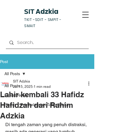
Adzkia
SIT
TKIT -SDIT - SMPIT -
SMAIT
Post
All Posts
SIT Adzkia
All Posts
Jul 15, 2025
1 min read
Lahir kembali 33 Hafidz
Latest News
Hafidzah dari Rahim
Ready - Pembelajaran Tatap Muka
Adzkia
Di tengah zaman yang penuh distraksi, 
masih ada generasi yang tumbuh 