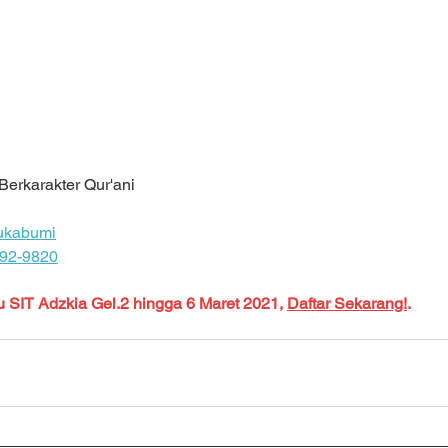
erkarakter Qur'ani
ukabumi
792-9820
 SIT Adzkia Gel.2 hingga 6 Maret 2021, 
Daftar
 Sekarang!
. 