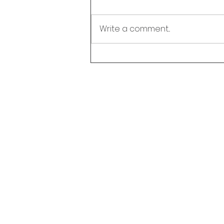
Write a comment...
Liburan Selesai? Ini 5 Cara
Seru Agar Ananda
Semangat Kembali ke
Sekolah