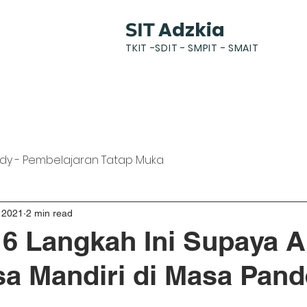
Adzkia
SIT
TKIT -SDIT - SMPIT - SMAIT
k
News
Gallery
Students
Parents
dy - Pembelajaran Tatap Muka
 2021
2 min read
6 Langkah Ini Supaya 
sa Mandiri di Masa Pan