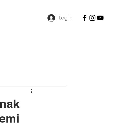
Log In
SPMB
Contact
Career
Anak
demi