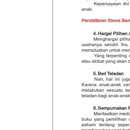
	Kepercayaan diri adalah modal yang penting untuk dapat menumbuhkan jiwa kemandirian pada 
anak.
Pendaftaran Siswa Baru
4. Hargai Pilihan
	Menghargai pilihan anak juga dapat membuat si kecil menjadi lebih percaya diri dan menghargai 
usahanya sendiri lho,
memutuskan untuk memak
	Yang terpenting sebagai orang tua kita tetap harus mendukung dan menanamkan konsekuensi 
atau akibat yang akan d
5. Beri Teladan
	Nah, hal ini juga tidak kalah penting dalam usaha menumbuhkan kemandirian pada si kecil. 
Karena anak-anak cen
melakukan sesuatu tan
teladan bagi anak-anak 
6. Sempurnakan 
	Manfaatkan media buku untuk lebih mengenalkan pada anak apa itu kemandirian. pilihlah buku-
buku yang pemilihan d
paham tentang sepert