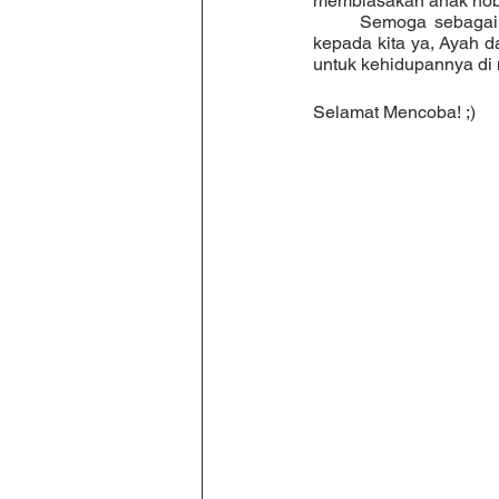
membiasakan anak hob
	Semoga sebagai orang tua kita dapat dengan bijak menjaga amanah besar yang Allah titipkan 
kepada kita ya, Ayah 
untuk kehidupannya di
Selamat Mencoba! ;)  