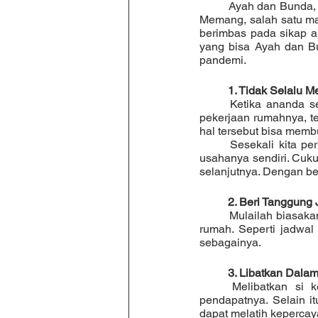
	Ayah dan Bunda, di masa pandemi seperti ini kebanyakan aktivitas dilakukan di dalam rumah, ya. 
Memang, salah satu manf
berimbas pada sikap an
yang bisa Ayah dan B
pandemi.
1. Tidak Selalu 
	Ketika ananda sedang kerepotan baik dengan pekerjaan sekolah maupun tanggung jawabnya 
pekerjaan rumahnya, te
hal tersebut bisa membua
	Sesekali kita perlu untuk memberikan ruang kepada si kecil untuk melakukan sesuatu dengan 
usahanya sendiri. Cuku
selanjutnya. Dengan begit
2. Beri Tanggung
	Mulailah biasakan si kecil untuk memiliki tanggung jawab terhadap hal-hal kecil pada pekerjaan 
rumah. Seperti jadwal 
sebagainya.
3. Libatkan Dala
	Melibatkan si kecil dalam beberapa diskusi di rumah akan membuatnya merasa dihargai 
pendapatnya. Selain 
dapat melatih kepercaya