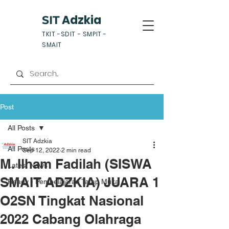
Adzkia
SIT
TKIT -SDIT - SMPIT -
SMAIT
Post
All Posts
SIT Adzkia
All Posts
Sep 12, 2022
2 min read
M. Ilham Fadilah (SISWA
Latest News
SMAIT ADZKIA) JUARA 1
Ready - Pembelajaran Tatap Muka
O2SN Tingkat Nasional
2022 Cabang Olahraga