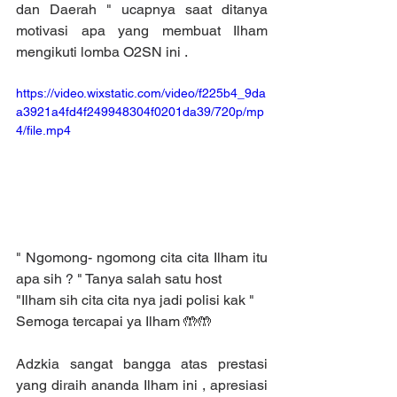
dan Daerah " ucapnya saat ditanya 
motivasi apa yang membuat Ilham 
mengikuti lomba O2SN ini .
https://video.wixstatic.com/video/f225b4_9da
a3921a4fd4f249948304f0201da39/720p/mp
4/file.mp4
" Ngomong- ngomong cita cita Ilham itu 
apa sih ? " Tanya salah satu host 
"Ilham sih cita cita nya jadi polisi kak "
Semoga tercapai ya Ilham 🤲🤲
Adzkia sangat bangga atas prestasi 
yang diraih ananda Ilham ini , apresiasi 