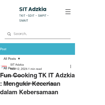
Adzkia
SIT
TKIT -SDIT - SMPIT -
SMAIT
Post
All Posts
SIT Adzkia
All Posts
Nov 12, 2024
1 min read
Fun Cooking TK IT Adzkia
Latest News
: Mengukir Keceriaan
Ready - Pembelajaran Tatap Muka
dalam Kebersamaan