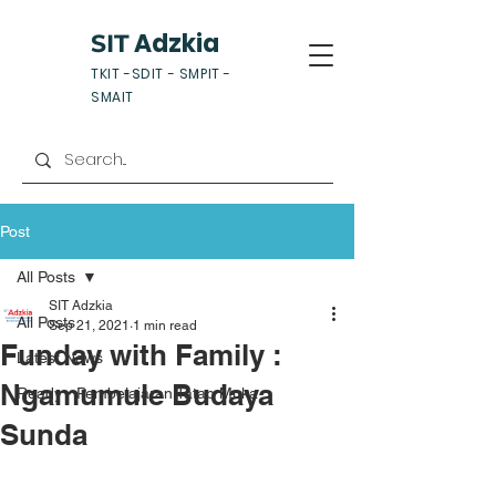
Adzkia
SIT
TKIT -SDIT - SMPIT -
SMAIT
Post
All Posts
SIT Adzkia
All Posts
Sep 21, 2021
1 min read
Funday with Family :
Latest News
Ngamumule Budaya
Ready - Pembelajaran Tatap Muka
Sunda