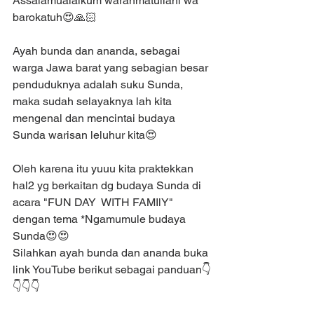
Assalamualaikum warahmatullahi wa 
barokatuh😍🙏🏻
Ayah bunda dan ananda, sebagai 
warga Jawa barat yang sebagian besar 
penduduknya adalah suku Sunda, 
maka sudah selayaknya lah kita 
mengenal dan mencintai budaya 
Sunda warisan leluhur kita😍
Oleh karena itu yuuu kita praktekkan 
hal2 yg berkaitan dg budaya Sunda di 
acara "FUN DAY  WITH FAMIlY" 
dengan tema *Ngamumule budaya 
Sunda😍😍
Silahkan ayah bunda dan ananda buka 
link YouTube berikut sebagai panduan👇
👇👇👇