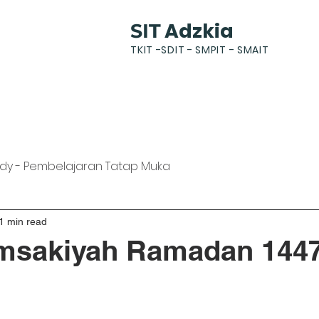
Adzkia
SIT
TKIT -SDIT - SMPIT - SMAIT
k
News
Gallery
Students
Parents
dy - Pembelajaran Tatap Muka
1 min read
Imsakiyah Ramadan 144