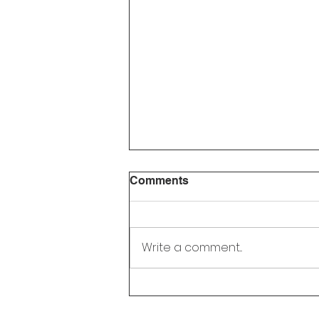
Comments
Write a comment...
Liburan Selesai? Ini 5 Cara
Seru Agar Ananda