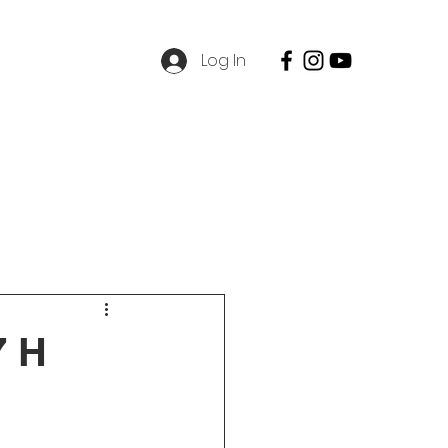
Log In
SPMB
Contact
Career
7 H