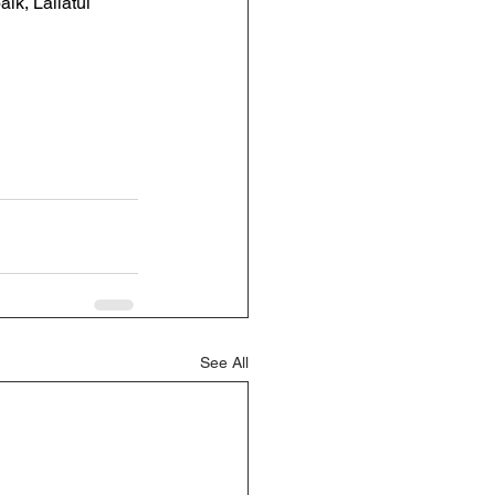
k, Lailatul 
See All