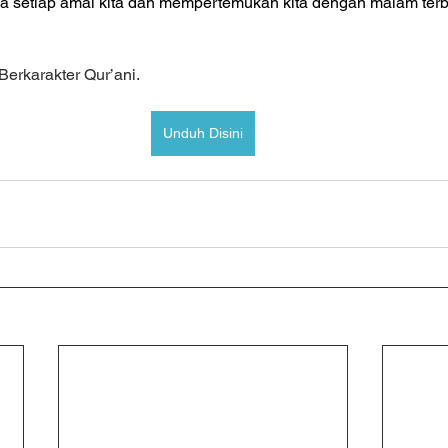
setiap amal kita dan mempertemukan kita dengan malam terbai
erkarakter Qur’ani.
Unduh Disini