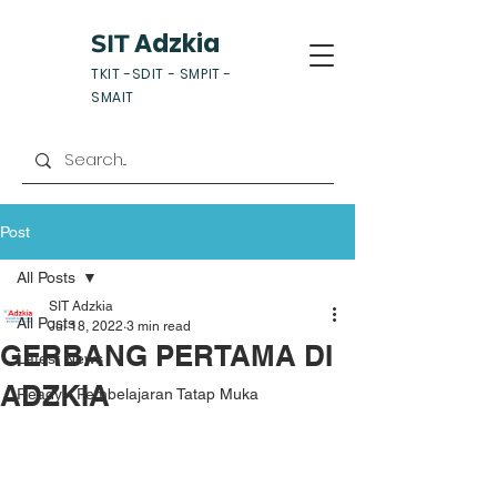
Adzkia
SIT
TKIT -SDIT - SMPIT -
SMAIT
Post
All Posts
SIT Adzkia
All Posts
Jul 18, 2022
3 min read
GERBANG PERTAMA DI
Latest News
ADZKIA
Ready - Pembelajaran Tatap Muka