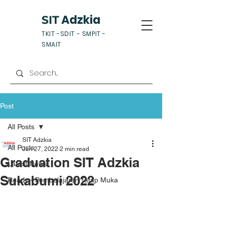
Adzkia
SIT
TKIT -SDIT - SMPIT -
SMAIT
Post
All Posts
SIT Adzkia
All Posts
Jun 27, 2022
2 min read
Graduation SIT Adzkia
Latest News
Sukabumi 2022
Ready - Pembelajaran Tatap Muka