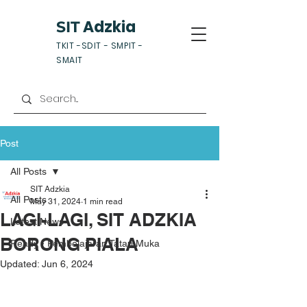
Adzkia
SIT
TKIT -SDIT - SMPIT -
SMAIT
Post
All Posts
SIT Adzkia
All Posts
May 31, 2024
1 min read
LAGI-LAGI, SIT ADZKIA
Latest News
BORONG PIALA
Ready - Pembelajaran Tatap Muka
Updated:
Jun 6, 2024