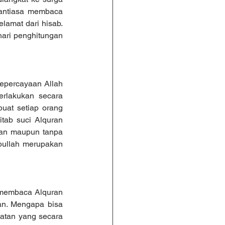
antiasa membaca 
amat dari hisab. 
ari penghitungan 
epercayaan Allah 
rlakukan secara 
at setiap orang 
ab suci Alquran 
an maupun tanpa 
bullah merupakan 
 membaca Alquran 
ran. Mengapa bisa 
atan yang secara 