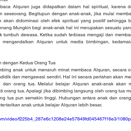
aca Alquran juga didapatkan dalam hal spiritual, karena d
n seseorang. Begitupun dengan anak-anak, jika mulai memba
k akan didominasi oleh efek spiritual yang positif sehingga 
tenang Mungkin bagi anak-anak hal ini merupakan sesuatu yang 
ak tumbuh dewasa. Ketika sudah terbiasa mengaji dan memba
 mengandalkan Alquran untuk media bimbingan, kedamaia
tan dengan Kedua Orang Tua
bing anak untuk menaruh minat membaca Alquran, secara oto
didik dan mengawasi sendiri. Hal ini secara perlahan akan men
k dan orang tua. Melalui belajar Alquran anak-anak akan m
 orang tua. Apalagi jika dibimbing langsung oleh orang tua m
ng tua pun semakin tinggi. Hubungan antara anak dan orang
tertarikan anak untuk belajar Alquran lebih besar.
ic.com/video/f225b4_287e6c1208e24e57849fd045467f16e3/1080p