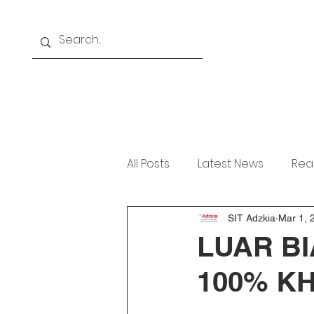
Home
About
Akademi
All Posts
Latest News
Rea
SIT Adzkia
Mar 1, 
LUAR BI
100% K