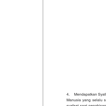
4.     Mendapatkan Syaf
Manusia yang selalu si
syafaat saat penghisap