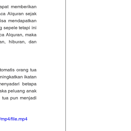
apat memberikan 
ca Alquran sejak 
bisa mendapatkan 
sepele tetapi ini 
ca Alquran, maka 
n, hiburan, dan 
matis orang tua 
ingkatkan ikatan 
enyadari betapa 
aka peluang anak 
 tua pun menjadi 
/mp4/file.mp4