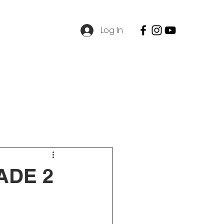
Log In
SPMB
Contact
Career
ADE 2