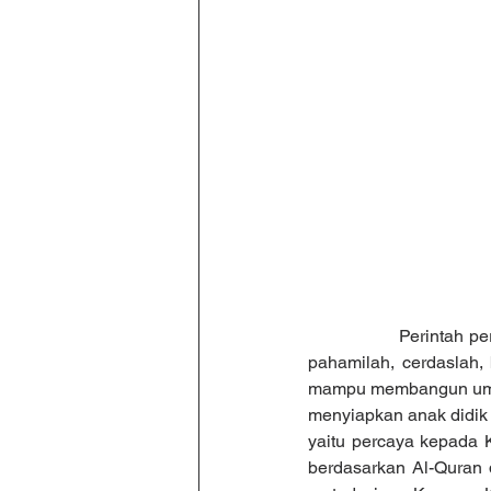
		Perintah pertama dalam al qur’an adalah Iqra ( bacalah).  Iqro' berarti bacalah, mengetilah, 
pahamilah, cerdaslah, 
mampu membangun umat I
menyiapkan anak didik 
yaitu percaya kepada 
berdasarkan Al-Quran 