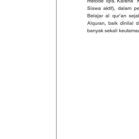
metode iqra. Karena  
Siswa aktif), dalam p
Belajar al qur’an se
Alquran, baik dinilai 
banyak sekali keutamaa