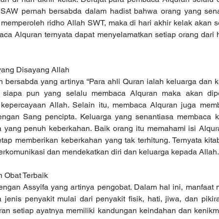
ah SAW pernah bersabda dalam hadist bahwa orang yang sen
memperoleh ridho Allah SWT, maka di hari akhir kelak akan sel
ca Alquran ternyata dapat menyelamatkan setiap orang dari h
 yang Disayang Allah
bersabda yang artinya “Para ahli Quran ialah keluarga dan k
 siapa pun yang selalu membaca Alquran maka akan dipe
kepercayaan Allah. Selain itu, membaca Alquran juga membu
engan Sang pencipta. Keluarga yang senantiasa membaca kit
 yang penuh keberkahan. Baik orang itu memahami isi Alqur
tap memberikan keberkahan yang tak terhitung. Ternyata kita
berkomunikasi dan mendekatkan diri dan keluarga kepada Allah.
n Obat Terbaik
engan Assyifa yang artinya pengobat. Dalam hal ini, manfaat
jenis penyakit mulai dari penyakit fisik, hati, jiwa, dan piki
an setiap ayatnya memiliki kandungan keindahan dan kenikm