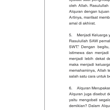
oleh Allah. Rasulull
Alquran dengan tujuan 
Artinya, manfaat memba
amal di akhirat.
5.     Menjadi Keluarga
Rasulullah SAW pernah 
SWT.” Dengan begitu,
istimewa dan menjadi 
menjadi lebih dekat d
maka menjadi keluarga
memahaminya, Allah te
salah satu cara untuk 
6.     Alquran Merupaka
Alquran juga disebut d
yaitu mengobati segala 
demikian? Dalam Alqur