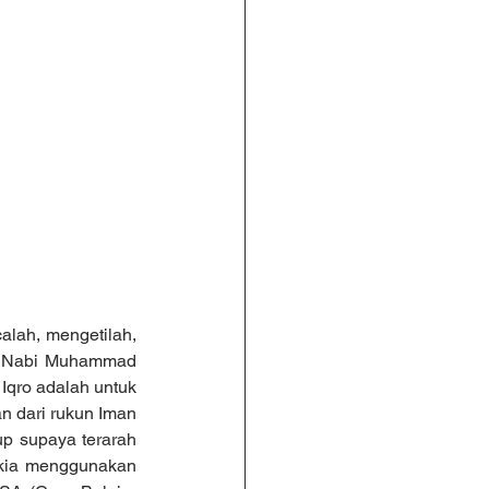
o' Nabi Muhammad 
qro adalah untuk 
 dari rukun Iman 
p supaya terarah 
zkia menggunakan 