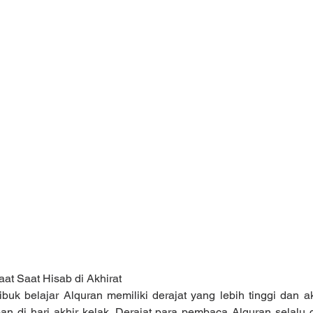
aat Saat Hisab di Akhirat
buk belajar Alquran memiliki derajat yang lebih tinggi dan 
an di hari akhir kelak. Derajat para pembaca Alquran selalu d