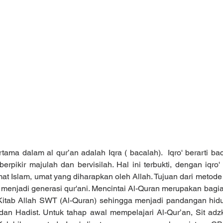
berpikir majulah dan bervisilah. Hal ini terbukti, dengan iqr
slam, umat yang diharapkan oleh Allah. Tujuan dari metode I
menjadi generasi qur'ani. Mencintai Al-Quran merupakan bagian
Kitab Allah SWT (Al-Quran) sehingga menjadi pandangan hidu
dan Hadist. Untuk tahap awal mempelajari Al-Qur’an, Sit ad