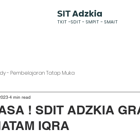
Adzkia
SIT
TKIT -SDIT - SMPIT - SMAIT
k
News
Gallery
Students
Parents
dy - Pembelajaran Tatap Muka
2023
4 min read
ASA ! SDIT ADZKIA GR
HATAM IQRA