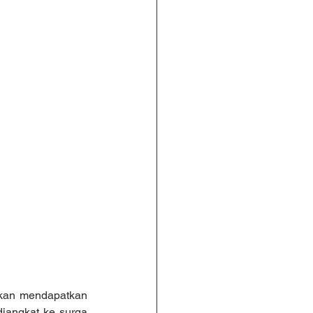
akan mendapatkan 
iangkat ke surga 