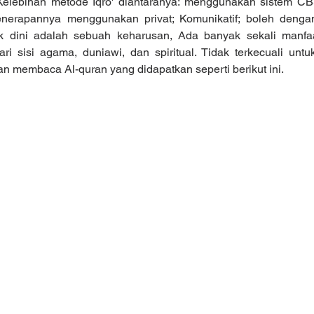
Kelebihan metode Iqro' diantaranya: menggunakan sistem CB
enerapannya menggunakan privat; Komunikatif; boleh dengan
jak dini adalah sebuah keharusan, Ada banyak sekali manfa
dari sisi agama, duniawi, dan spiritual. Tidak terkecuali unt
n membaca Al-quran yang didapatkan seperti berikut ini.