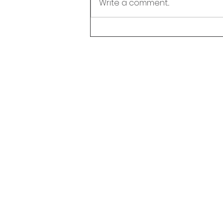
Write a comment...
Liburan Selesai? Ini 5 Cara
Seru Agar Ananda
Semangat Kembali ke
Sekolah