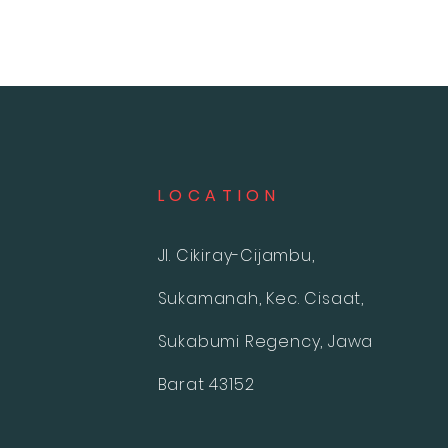
L O C A T I O N
Jl. Cikiray-Cijambu,
Sukamanah, Kec. Cisaat,
Sukabumi Regency, Jawa
Barat 43152