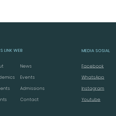
S LINK WEB
MEDIA SOSIAL
ut
News
Facebook
demics
Events
WhatsApp
dents
Admissions
Instagram
nts
Contact
Youtube