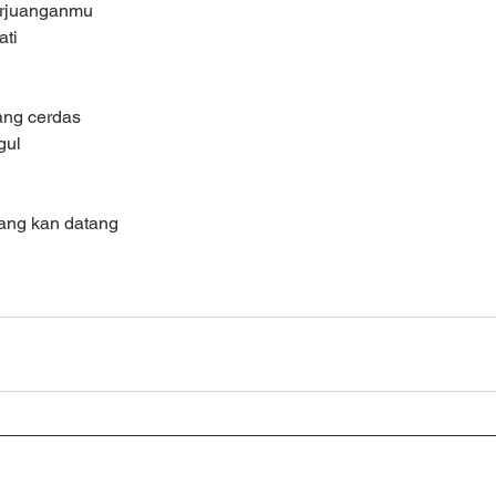
erjuanganmu
ati
ang cerdas
gul
ang kan datang