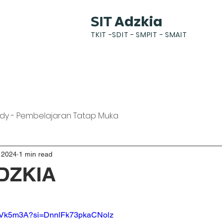
Adzkia
SIT
TKIT -SDIT - SMPIT - SMAIT
k
News
Gallery
Students
Parents
dy - Pembelajaran Tatap Muka
 2024
1 min read
DZKIA
QEVk5m3A?si=DnnlFk73pkaCNolz