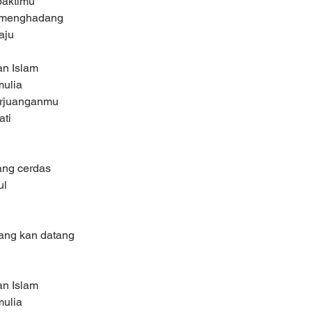
baktimu
u menghadang
aju
an Islam
mulia
erjuanganmu
ati
ang cerdas
ul
ang kan datang
an Islam
mulia