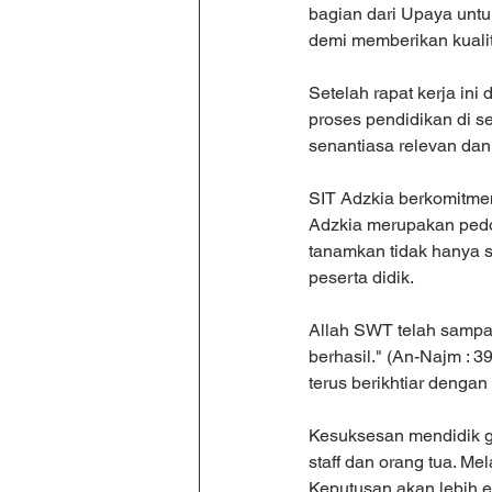
bagian dari Upaya unt
demi memberikan kualit
Setelah rapat kerja ini
proses pendidikan di s
senantiasa relevan da
SIT Adzkia berkomitmen
Adzkia merupakan pedo
tanamkan tidak hanya 
peserta didik.
Allah SWT telah sampa
berhasil." (An-Najm : 3
terus berikhtiar denga
Kesuksesan mendidik ge
staff dan orang tua. Mel
Keputusan akan lebih ef