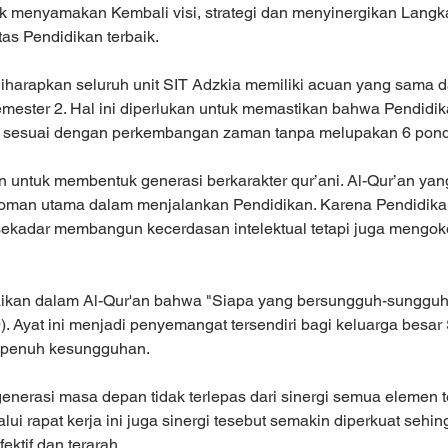
uk menyamakan Kembali visi, strategi dan menyinergikan Lang
as Pendidikan terbaik.
 diharapkan seluruh unit SIT Adzkia memiliki acuan yang sama d
emester 2. Hal ini diperlukan untuk memastikan bahwa Pendidik
n sesuai dengan perkembangan zaman tanpa melupakan 6 pond
 untuk membentuk generasi berkarakter qur’ani. Al-Qur’an yan
man utama dalam menjalankan Pendidikan. Karena Pendidika
sekadar membangun kecerdasan intelektual tetapi juga mengo
ikan dalam Al-Qur'an bahwa "Siapa yang bersungguh-sungguh,
9). Ayat ini menjadi penyemangat tersendiri bagi keluarga besar
n penuh kesungguhan.
nerasi masa depan tidak terlepas dari sinergi semua elemen t
alui rapat kerja ini juga sinergi tesebut semakin diperkuat sehi
ektif dan terarah.