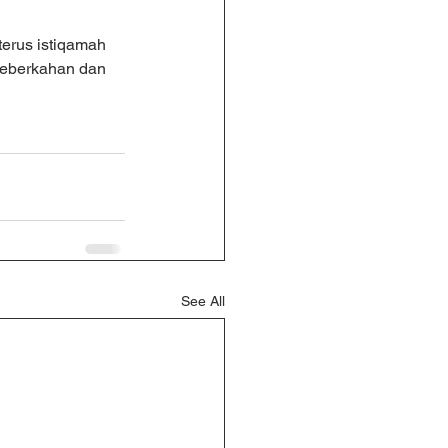
erus istiqamah 
keberkahan dan 
See All