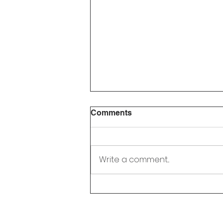
Comments
Write a comment...
Liburan Selesai? Ini 5 Cara
Seru Agar Ananda
Semangat Kembali ke
Sekolah