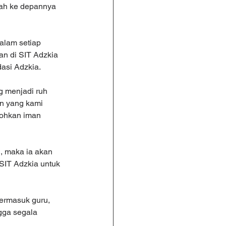
kah ke depannya 
alam setiap 
an di SIT Adzkia 
asi Adzkia.
g menjadi ruh 
n yang kami 
kohkan iman 
 maka ia akan 
 SIT Adzkia untuk 
ermasuk guru, 
ngga segala 