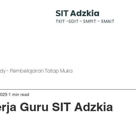
Adzkia
SIT
TKIT -SDIT - SMPIT - SMAIT
k
News
Gallery
Students
Parents
dy - Pembelajaran Tatap Muka
2025
1 min read
rja Guru SIT Adzkia