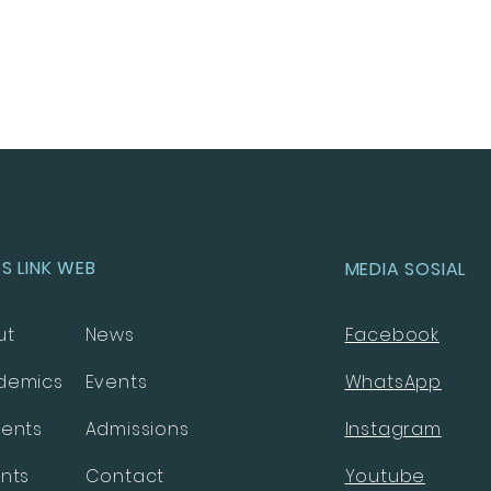
S LINK WEB
MEDIA SOSIAL
ut
News
Facebook
demics
Events
WhatsApp
dents
Admissions
Instagram
nts
Contact
Youtube