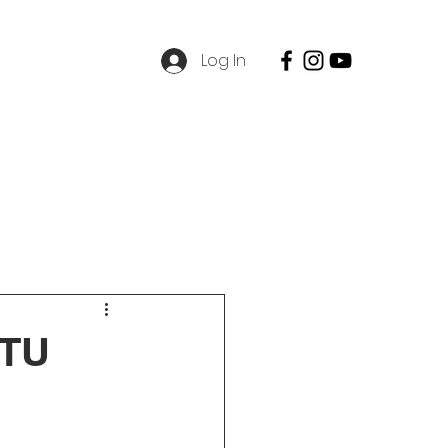
Log In
SPMB
Contact
Career
ATU