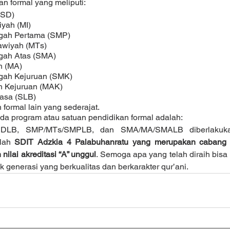
n formal yang meliputi:
(SD)
iyah (MI)
ngah Pertama (SMP)
nawiyah (MTs)
ngah Atas (SMA)
ah (MA)
ngah Kejuruan (SMK)
ah Kejuruan (MAK)
iasa (SLB)
 formal lain yang sederajat.
ada program atau satuan pendidikan formal adalah:
I/SDLB, SMP/MTs/SMPLB, dan SMA/MA/SMALB diberlakuka
lah 
SDIT Adzkia 4 Palabuhanratu yang merupakan cabang d
nilai akreditasi “A” unggul
. Semoga apa yang telah diraih bisa t
 generasi yang berkualitas dan berkarakter qur’ani.