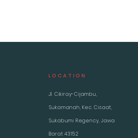
L O C A T I O N
Jl. Cikiray-Cijambu,
Sukamanah, Kec. Cisaat,
Sukabumi Regency, Jawa
Barat 43152