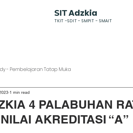
Adzkia
SIT
TKIT -SDIT - SMPIT - SMAIT
k
News
Gallery
Students
Parents
dy - Pembelajaran Tatap Muka
2023
1 min read
ZKIA 4 PALABUHAN R
NILAI AKREDITASI “A”