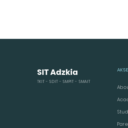
AKSE
SIT Adzkia
TKIT - SDIT - SMPIT - SMAIT
Abo
Aca
Stu
Pare