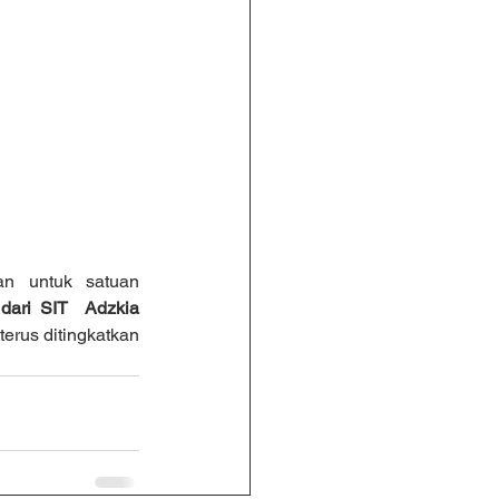
n untuk satuan 
ari SIT  Adzkia 
erus ditingkatkan 