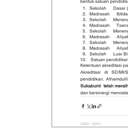
bentuk satuan pendidika
Sekolah      Dasar 
Madrasah      Ibtida
Sekolah      Mene
Madrasah      Tsa
Sekolah      Mene
Madrasah      Aliy
Sekolah      Mene
Madrasah      Aliy
Sekolah      Luar B
 Satuan pendidikan
Ketentuan akreditasi p
Akreditasi di SD/M
pendidikan. Alhamdulil
Sukabumi  telah meraih 
dan bersinergi mencetak