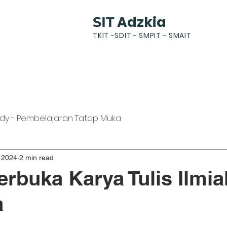
Adzkia
SIT
TKIT -SDIT - SMPIT - SMAIT
k
News
Gallery
Students
Parents
dy - Pembelajaran Tatap Muka
 2024
2 min read
erbuka Karya Tulis Ilmi
a