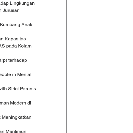
hadap Lingkungan
n Jurusan 
h Kembang Anak 
an Kapasitas 
GAS pada Kolam 
rp) terhadap 
eople in Mental 
th Strict Parents 
aman Modern di 
k Meningkatkan 
dan Mentimun 