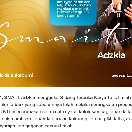
4, SMA IT Adzkia menggelar Sidang Terbuka Karya Tulis Ilmiah
ter terbaik yang sebelumnya telah melalui serangkaian proses 
m KTI ini merupakan salah satu syarat kelulusan bagi ananda k
ntuk membekali ananda dengan keterampilan berpikir kritis, anal
ampaikan gagasan secara ilmiah.