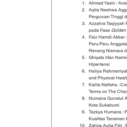
Ahmad Yasin : Ana
Aqila Nashwa Aggra
Perguruan Tinggi 
Azzahra Taqiyyah 
pada Fase 
Golden
Faiz Hamdi Akbar :
Paru-Paru Anggota
Renang Nismara d
Ghiyats Irfan Nam
Hipertensi
Haliya Rahmaniyah 
and Physical Heal
Kalila Nafisha : Co
Terms on The Char
Numaira Qurratul A
Kota Sukabumi
Tazkya Humaira : 
Kualitas Tanaman
Zahira Aulia Fitri : E