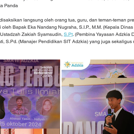
ta Panda
 disaksikan langsung oleh orang tua, guru, dan teman-teman pre
iri oleh Bapak Eka Nandang Nugraha, S.I.P., M.M. (Kepala Dinas
Ustadzah Zakiah Syamsudin, 
S.Pt
. (Pembina Yayasan Adzkia D
i, S.Pd. (Manajer Pendidikan SIT Adzkia) yang juga sekaligus 