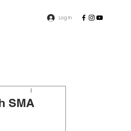
Log In
SPMB
Contact
Career
ah SMA