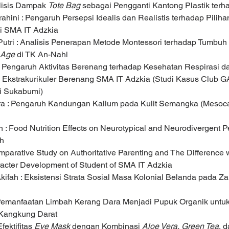
lisis Dampak 
Tote Bag
 sebagai Pengganti Kantong Plastik ter
hini : Pengaruh Persepsi Idealis dan Realistis terhadap Piliha
di SMA IT Adzkia
Putri : Analisis Penerapan Metode Montessori terhadap Tumbu
 Age
 di TK An-Nahl
 Pengaruh Aktivitas Berenang terhadap Kesehatan Respirasi d
 Ekstrakurikuler Berenang SMA IT Adzkia (Studi Kasus Club 
i Sukabumi)
ira : Pengaruh Kandungan Kalium pada Kulit Semangka (Mesoca
: Food Nutrition Effects on Neurotypical and Neurodivergent P
th
mparative Study on Authoritative Parenting and The Difference wi
acter Development of Student of SMA IT Adzkia
kifah : Eksistensi Strata Sosial Masa Kolonial Belanda pada Z
Pemanfaatan Limbah Kerang Dara Menjadi Pupuk Organik untu
 Kangkung Darat
fektifitas 
Eye Mask
 dengan Kombinasi 
Aloe Vera, Green Tea
, 