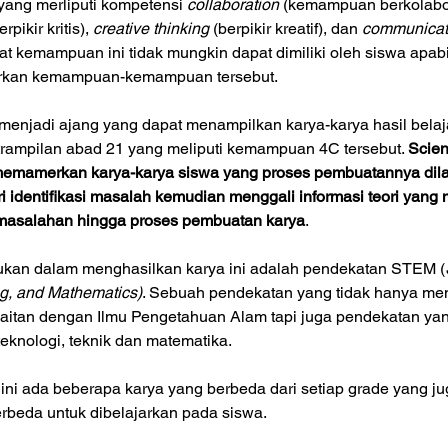
ang merliputi kompetensi 
collaboration
 (kemampuan berkolabor
ikir kritis), 
creative thinking
 (berpikir kreatif), dan 
communicat
t kemampuan ini tidak mungkin dapat dimiliki oleh siswa apabil
jarkan kemampuan-kemampuan tersebut.
menjadi ajang yang dapat menampilkan karya-karya hasil belaj
etrampilan abad 21 yang meliputi kemampuan 4C tersebut. 
Scien
memamerkan karya-karya siswa yang proses pembuatannya dil
ri identifikasi masalah kemudian menggali informasi teori yang
masalahan hingga proses pembuatan karya
.
ukan dalam menghasilkan karya ini adalah pendekatan STEM (
g, and Mathematics)
. Sebuah pendekatan yang tidak hanya me
kaitan dengan Ilmu Pengetahuan Alam tapi juga pendekatan yan
teknologi, teknik dan matematika.
 ini ada beberapa karya yang berbeda dari setiap grade yang ju
erbeda untuk dibelajarkan pada siswa.