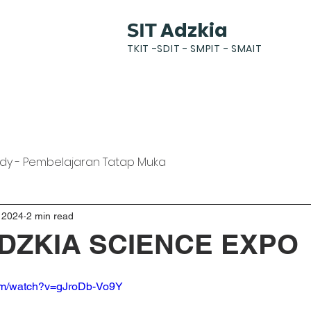
Adzkia
SIT
TKIT -SDIT - SMPIT - SMAIT
k
News
Gallery
Students
Parents
dy - Pembelajaran Tatap Muka
 2024
2 min read
ADZKIA SCIENCE EXPO
com/watch?v=gJroDb-Vo9Y