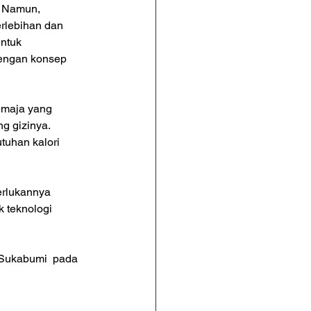
. Namun, 
rlebihan dan 
ntuk 
dengan konsep 
emaja yang 
g gizinya. 
uhan kalori 
erlukannya 
 teknologi 
Sukabumi  pada 