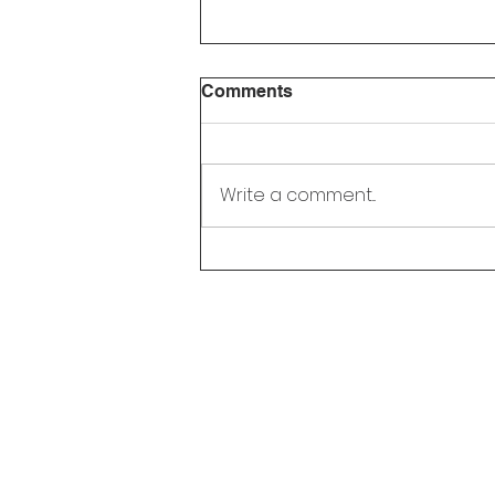
Comments
Write a comment...
Liburan Selesai? Ini 5 Cara
Seru Agar Ananda
Semangat Kembali ke
Sekolah