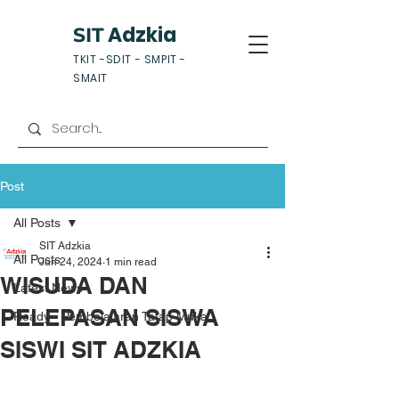
Adzkia
SIT
TKIT -SDIT - SMPIT -
SMAIT
Post
All Posts
SIT Adzkia
All Posts
Jun 24, 2024
1 min read
WISUDA DAN
Latest News
PELEPASAN SISWA
Ready - Pembelajaran Tatap Muka
SISWI SIT ADZKIA