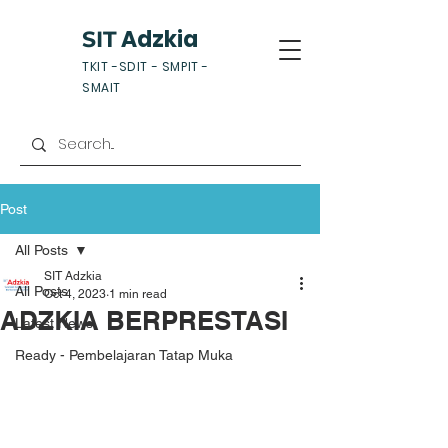
Adzkia
SIT
TKIT -SDIT - SMPIT -
SMAIT
Post
All Posts
SIT Adzkia
All Posts
Oct 4, 2023
1 min read
ADZKIA BERPRESTASI
Latest News
Ready - Pembelajaran Tatap Muka