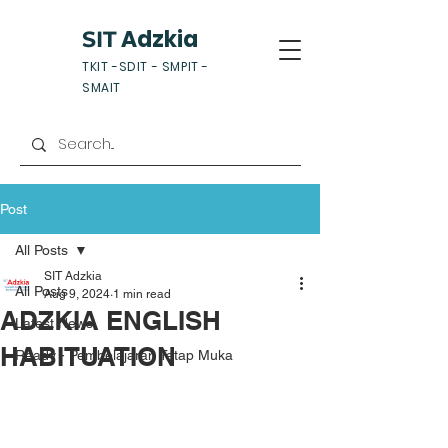
Adzkia
SIT
TKIT -SDIT - SMPIT -
SMAIT
Post
All Posts
SIT Adzkia
All Posts
Aug 9, 2024
1 min read
ADZKIA ENGLISH
Latest News
HABITUATION
Ready - Pembelajaran Tatap Muka