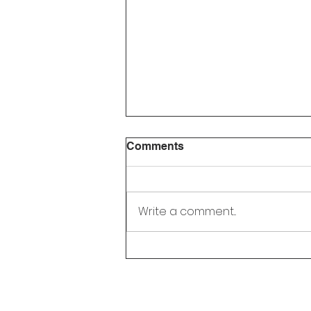
Comments
Write a comment...
Liburan Selesai? Ini 5 Cara
Seru Agar Ananda
Semangat Kembali ke
Sekolah