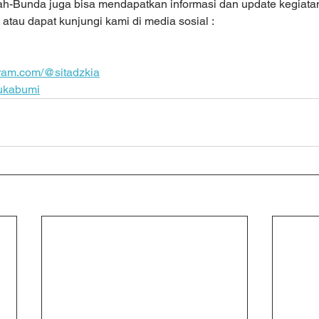
yah-Bunda juga bisa mendapatkan informasi dan update kegiatan
 atau dapat kunjungi kami di media sosial :
ram.com/@sitadzkia
ukabumi