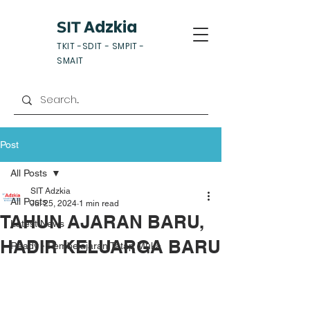
Adzkia
SIT
TKIT -SDIT - SMPIT -
SMAIT
Post
All Posts
SIT Adzkia
All Posts
Jul 25, 2024
1 min read
TAHUN AJARAN BARU,
Latest News
HADIR KELUARGA BARU
Ready - Pembelajaran Tatap Muka