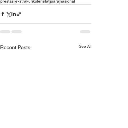
prestasi
ekstrakurikuler
silat
juara
nasional
See All
Recent Posts