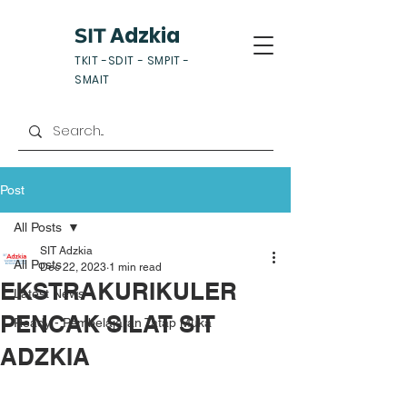
Adzkia
SIT
TKIT -SDIT - SMPIT -
SMAIT
Post
All Posts
SIT Adzkia
All Posts
Dec 22, 2023
1 min read
EKSTRAKURIKULER
Latest News
PENCAK SILAT SIT
Ready - Pembelajaran Tatap Muka
ADZKIA